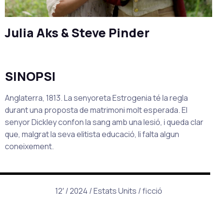
Julia Aks & Steve Pinder
SINOPSI
Anglaterra, 1813. La senyoreta Estrogenia té la regla
durant una proposta de matrimoni molt esperada. El
senyor Dickley confon la sang amb una lesió, i queda clar
que, malgrat la seva elitista educació, li falta algun
coneixement.
12′ / 2024 / Estats Units / ficció