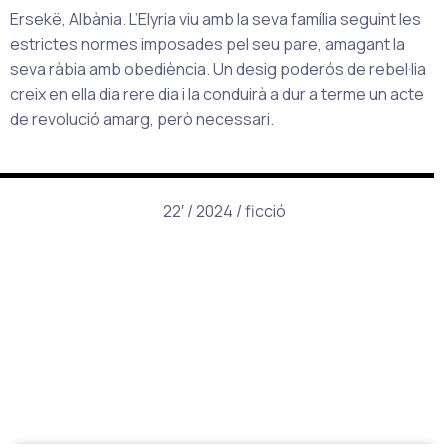
Ersekë, Albània. L’Elyria viu amb la seva família seguint les
estrictes normes imposades pel seu pare, amagant la
seva ràbia amb obediència. Un desig poderós de rebel·lia
creix en ella dia rere dia i la conduirà a dur a terme un acte
de revolució amarg, però necessari.
22′ / 2024 / ficció