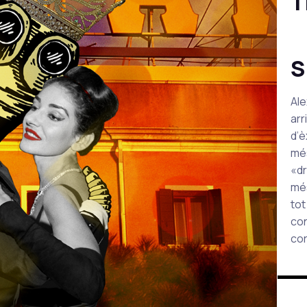
T
S
Ale
arr
d’è
més
«dr
més
tot
con
cor