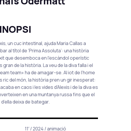
haïs Odermatt
INOPSI
xis, un cuc intestinal, ajuda Maria Callas a
ibar al títol de ‘Prima Assoluta’: una història
xit que desemboca en l’escàndol operístic
 gran de la història. La veu de la diva falla i el
eam team» ha de amagar-se. Al iot de l’home
 ric del món, la història pren un gir inesperat:
 acaba en caos i les vides d’Alexis i de la diva es
verteixen en una muntanya russa fins que el
 d’ella deixa de bategar.
11′ / 2024 / animació